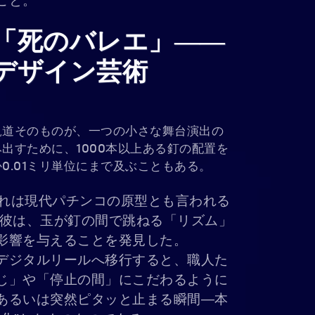
こと。
「死のバレエ」――
デザイン芸術
軌道そのものが、一つの小さな舞台演出の
出すために、1000本以上ある釘の配置を
0.01ミリ単位にまで及ぶこともある。
）」これは現代パチンコの原型とも言われる
。彼は、玉が釘の間で跳ねる「リズム」
影響を与えることを発見した。
デジタルリールへ移行すると、職人た
じ」や「停止の間」にこだわるように
あるいは突然ピタッと止まる瞬間―本