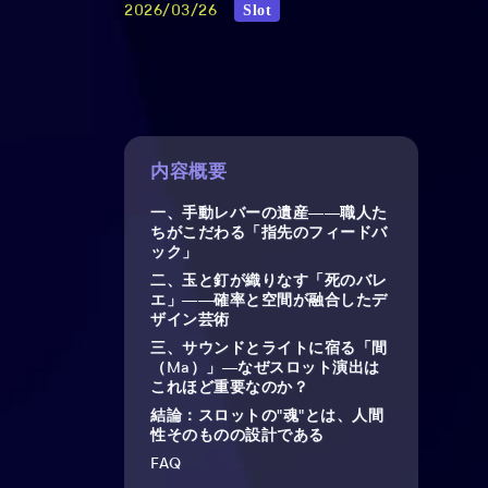
Slot
2026/03/26
内容概要
一、手動レバーの遺産――職人た
ちがこだわる「指先のフィードバ
ック」
二、玉と釘が織りなす「死のバレ
エ」――確率と空間が融合したデ
ザイン芸術
三、サウンドとライトに宿る「間
（Ma）」―なぜスロット演出は
これほど重要なのか？
結論：スロットの"魂"とは、人間
性そのものの設計である
FAQ