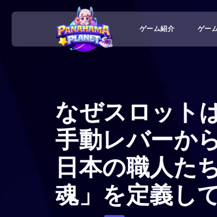
ゲーム紹介
ゲー
なぜスロット
手動レバーか
日本の職人た
魂」を定義し