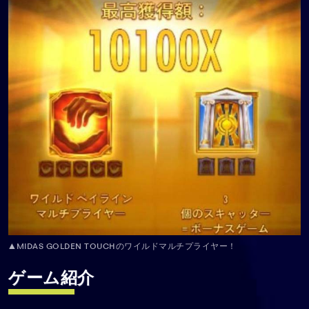
▲MIDAS GOLDEN TOUCHのワイルドマルチプライヤー！
ゲーム紹介