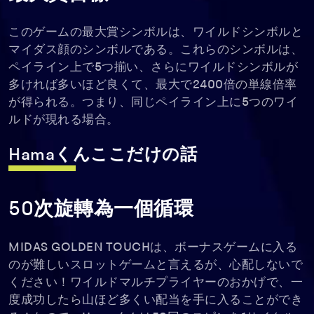
このゲームの最大賞シンボルは、ワイルドシンボルと
マイダス顔のシンボルである。これらのシンボルは、
ペイライン上で5つ揃い、さらにワイルドシンボルが
多ければ多いほど良くて、最大で2400倍の単線倍率
が得られる。つまり、同じペイライン上に5つのワイ
ルドが現れる場合。
Hamaくんここだけの話
50次旋轉為一個循環
MIDAS GOLDEN TOUCHは、ボーナスゲームに入る
のが難しいスロットゲームと言えるが、心配しないで
ください！ワイルドマルチプライヤーのおかげで、一
度成功したら山ほど多くい配当を手に入ることができ