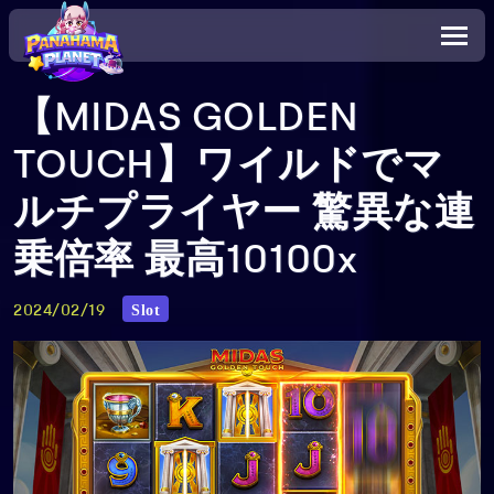
【MIDAS GOLDEN
TOUCH】ワイルドでマ
ルチプライヤー 驚異な連
乗倍率 最高10100x
Slot
2024/02/19