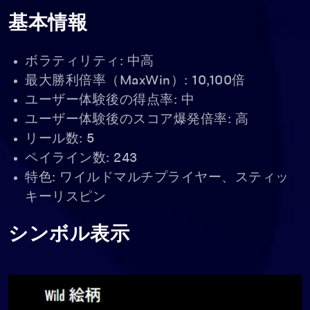
基本情報
ボラティリティ: 中高
最大勝利倍率（MaxWin）: 10,100倍
ユーザー体験後の得点率: 中
ユーザー体験後のスコア爆発倍率: 高
リール数: 5
ペイライン数: 243
特色: ワイルドマルチプライヤー、スティッ
キーリスピン
シンボル表示