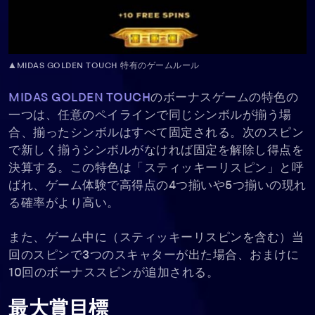
▲MIDAS GOLDEN TOUCH 特有のゲームルール
MIDAS GOLDEN TOUCH
のボーナスゲームの特色の
一つは、任意のペイラインで同じシンボルが揃う場
合、揃ったシンボルはすべて固定される。次のスピン
で新しく揃うシンボルがなければ固定を解除し得点を
決算する。この特色は「スティッキーリスピン」と呼
ばれ、ゲーム体験で高得点の4つ揃いや5つ揃いの現れ
る確率がより高い。
また、ゲーム中に（スティッキーリスピンを含む）当
回のスピンで3つのスキャターが出た場合、おまけに
10回のボーナススピンが追加される。
最大賞目標