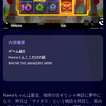
内容概要
ゲーム紹介
Hamaくんここだけの話
SHOW THE AMAZING WIN!
Namaちゃんは最近、地球の古ギリシャ神話に夢中に
なり、昨日は「マイダス」という物語を拝読し、面白