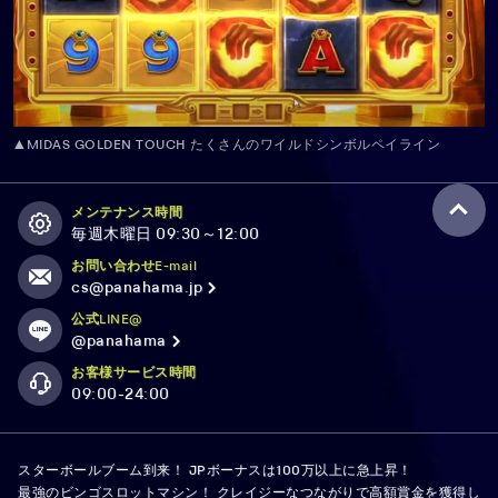
▲MIDAS GOLDEN TOUCH たくさんのワイルドシンボルペイライン
メンテナンス時間
毎週木曜日 09:30～12:00
お問い合わせE-mail
cs@panahama.jp
公式LINE@
@panahama
お客様サービス時間
09:00-24:00
スターボールブーム到来！ JPボーナスは100万以上に急上昇！
最強のビンゴスロットマシン！ クレイジーなつながりで高額賞金を獲得し