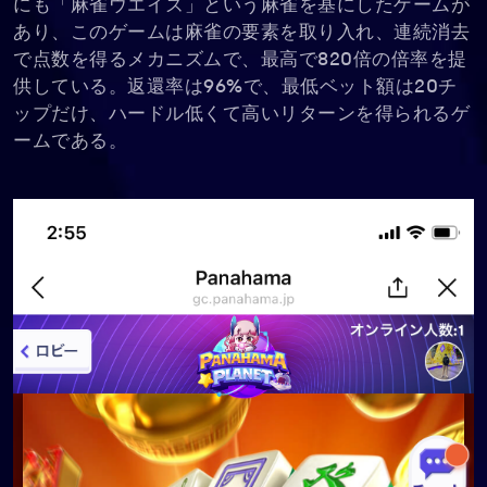
にも「麻雀ウエイズ」という麻雀を基にしたゲームが
あり、このゲームは麻雀の要素を取り入れ、連続消去
で点数を得るメカニズムで、最高で820倍の倍率を提
供している。返還率は96%で、最低ベット額は20チ
ップだけ、ハードル低くて高いリターンを得られるゲ
ームである。