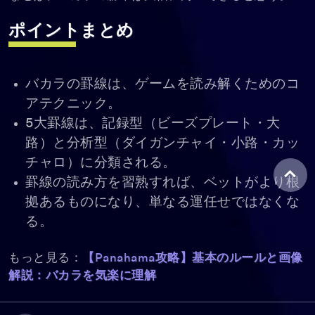
ポイントまとめ
バカラの罫線は、ゲームを読み解くためのコ
アテクニック。
5大罫線は、記録型（ビーズプレート・大
路）と分析型（ダイガンチャイ・小路・カッ
チャロ）に分類される。
罫線の読み方を習熟すれば、ベットがより根
拠あるものになり、単なる運任せではなくな
る。
もっと見る：
【Panahama攻略】基本のルールと画像
解説：バカラを気楽に理解