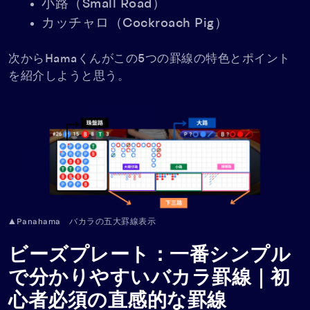
小路（Small Road）
カッチャロ（Cockroach Pig）
次からHamaくんがこの5つの罫線の特色とポイント
を紹介しようと思う。
▲Panahama バカラの五大罫線表示
ビーズプレート：一番シンプル
で分かりやすいバカラ罫線｜初
心者必須の直感的な罫線