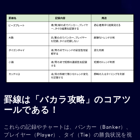
罫線は「バカラ攻略」のコアツ
ールである！
これらの記録やチャートは、バンカー（Banker）、
プレイヤー（Player）、タイ（Tie）の勝負状況を視