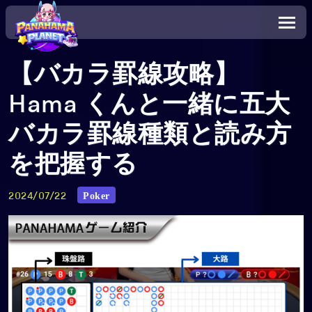
【バカラ罫線攻略】
Hama くんと一緒に五大
バカラ罫線種類と読み方
を把握する
Poker
2024/07/22