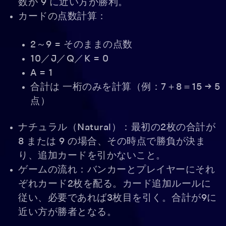
数が 9 に近い方が勝利。
カードの点数計算：
2～9 = そのままの点数
10／J／Q／K = 0
A = 1
合計は 一桁のみを計算（例：7＋8＝15 → 5
点）
ナチュラル（Natural）：最初の2枚の合計が
8 または 9 の場合、その時点で勝負が決ま
り、追加カードを引かないこと。
ゲームの流れ：バンカーとプレイヤーにそれ
ぞれカード2枚を配る。カード追加ルールに
従い、必要であれば3枚目を引く。合計が9に
近い方が勝者となる。