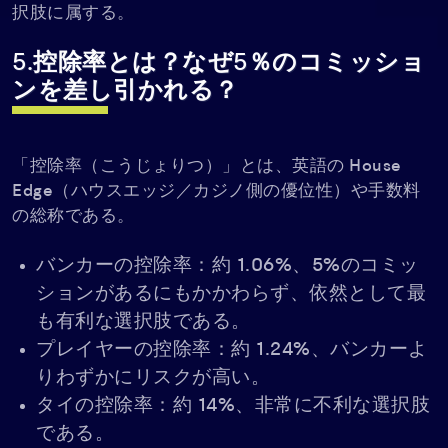
択肢に属する。
5.控除率とは？なぜ5％のコミッショ
ンを差し引かれる？
「控除率（こうじょりつ）」とは、英語の House
Edge（ハウスエッジ／カジノ側の優位性）や手数料
の総称である。
バンカーの控除率：約 1.06%、5%のコミッ
ションがあるにもかかわらず、依然として最
も有利な選択肢である。
プレイヤーの控除率：約 1.24%、バンカーよ
りわずかにリスクが高い。
タイの控除率：約 14%、非常に不利な選択肢
である。