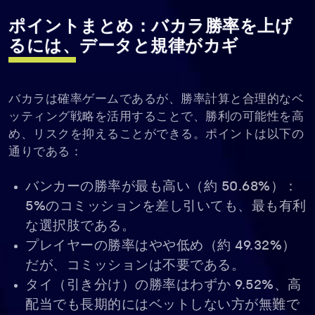
ポイントまとめ：バカラ勝率を上げ
るには、データと規律がカギ
バカラは確率ゲームであるが、勝率計算と合理的なベ
ッティング戦略を活用することで、勝利の可能性を高
め、リスクを抑えることができる。ポイントは以下の
通りである：
バンカーの勝率が最も高い（約 50.68%）：
5%のコミッションを差し引いても、最も有利
な選択肢である。
プレイヤーの勝率はやや低め（約 49.32%）
だが、コミッションは不要である。
タイ（引き分け）の勝率はわずか 9.52%、高
配当でも長期的にはベットしない方が無難で