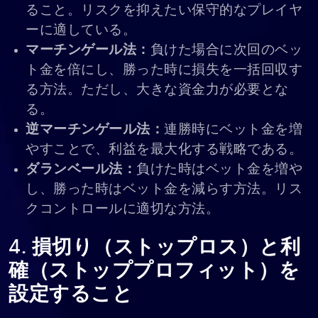
ること。リスクを抑えたい保守的なプレイヤ
ーに適している。
マーチンゲール法：
負けた場合に次回のベッ
ト金を倍にし、勝った時に損失を一括回収す
る方法。ただし、大きな資金力が必要とな
る。
逆マーチンゲール法：
連勝時にベット金を増
やすことで、利益を最大化する戦略である。
ダランベール法：
負けた時はベット金を増や
し、勝った時はベット金を減らす方法。リス
クコントロールに適切な方法。
4. 損切り（ストップロス）と利
確（ストッププロフィット）を
設定すること