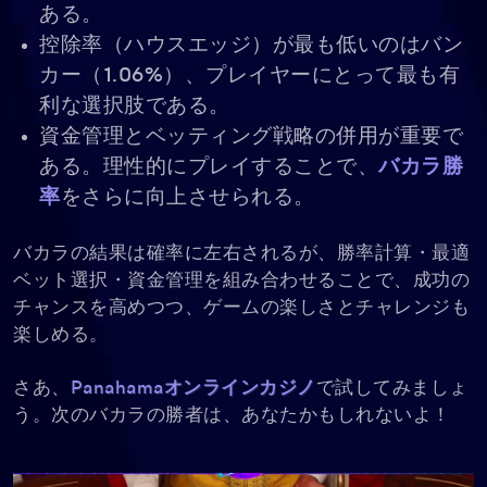
ある。
控除率（ハウスエッジ）が最も低いのはバン
カー（1.06%）、プレイヤーにとって最も有
利な選択肢である。
資金管理とベッティング戦略の併用が重要で
ある。理性的にプレイすることで、
バカラ勝
率
をさらに向上させられる。
バカラの結果は確率に左右されるが、勝率計算・最適
ベット選択・資金管理を組み合わせることで、成功の
チャンスを高めつつ、ゲームの楽しさとチャレンジも
楽しめる。
さあ、
Panahamaオンラインカジノ
で試してみましょ
う。次のバカラの勝者は、あなたかもしれないよ！