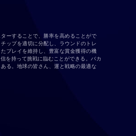
スターすることで、勝率を高めることがで
、チップを適切に分配し、ラウンドのトレ
したプレイを維持し、豊富な賞金獲得の機
り自信を持って挑戦に臨むことができる。バカ
もある。地球の皆さん、運と戦略の最適な