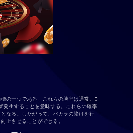
標の一つである。これらの勝率は通常、0
必ず発生することを意味する。これらの確率
礎となる。したがって、バカラの賭けを行
に向上させることができる。