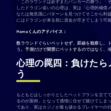
「このラウンドは必ずまたバンカーの勝つ」「
したドラゴン追いの心理は、実は「心理的補償
なたは無意識にパターンを見つけてそこから利
にはドラゴンが来る前に資金が尽きてしまう可
Hamaくんのアドバイス：
数ラウンドぐらいベットせず、罫線を観察し、
う。予測だけで闇雲にベットするのではなく、
心理の罠四：負けたら
う
もともとはしっかりとしたベットプランを立て
るのが面倒」となって感情に任せて賭けてしま
であり、実はカジノが最も儲かるプレイヤーの