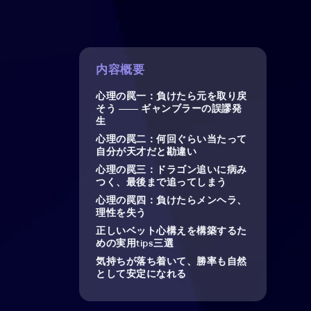
内容概要
心理の罠一：負けたら元を取り戻
そう —— ギャンブラーの誤謬発
生
心理の罠二：何回ぐらい当たって
自分が天才だと勘違い
心理の罠三：ドラゴン追いに病み
つく、最後まで追ってしまう
心理の罠四：負けたらメンヘラ、
理性を失う
正しいベット心構えを構築するた
めの実用tips三選
気持ちが落ち着いて、勝率も自然
として安定になれる