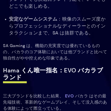
どこでも楽しめる。
安定なゲームシステム
：映像のスムーズ度か
らプロフェッショナルなディーラーとのイン
タラクションまで、SA は抜群である。
SA Gaming は、機能の充実度では優れているもの
の、バカラのコア体験においては他ブランドと比べて
独自性がやや控えめな印象である。
Hama くん唯一指名：EVO バカラブ
ランド
三大ブランドを比較した結果、
EVO
バカラ はその最
先端技術、革新的なゲームプレイ、そして没入感のあ
る体験によって際立っている。