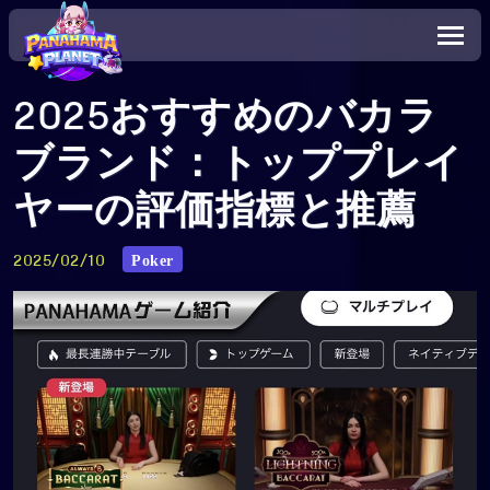
2025おすすめのバカラ
ブランド：トッププレイ
ヤーの評価指標と推薦
Poker
2025/02/10