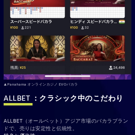
▲Panahama オンラインカジノ EVOバカラ
ALLBET ：クラシック中のこだわり
ALLBET（オールベット）アジア市場のバカラブラン
ドで、売りは安定性と伝統性。