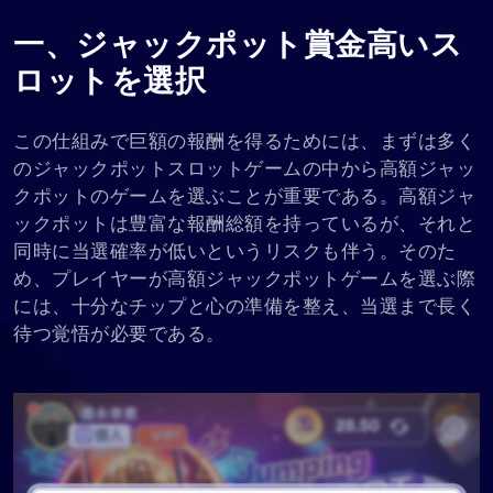
一、ジャックポット賞金高いス
ロットを選択
この仕組みで巨額の報酬を得るためには、まずは多く
のジャックポットスロットゲームの中から高額ジャッ
クポットのゲームを選ぶことが重要である。高額ジャ
ックポットは豊富な報酬総額を持っているが、それと
同時に当選確率が低いというリスクも伴う。そのた
め、プレイヤーが高額ジャックポットゲームを選ぶ際
には、十分なチップと心の準備を整え、当選まで長く
待つ覚悟が必要である。