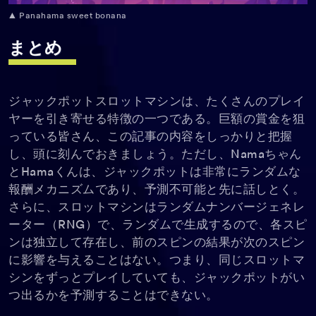
▲ Panahama sweet bonana
まとめ
ジャックポットスロットマシンは、たくさんのプレイ
ヤーを引き寄せる特徴の一つである。巨額の賞金を狙
っている皆さん、この記事の内容をしっかりと把握
し、頭に刻んでおきましょう。ただし、Namaちゃん
とHamaくんは、ジャックポットは非常にランダムな
報酬メカニズムであり、予測不可能と先に話しとく。
さらに、スロットマシンはランダムナンバージェネレ
ーター（RNG）で、ランダムで生成するので、各スピ
ンは独立して存在し、前のスピンの結果が次のスピン
に影響を与えることはない。つまり、同じスロットマ
シンをずっとプレイしていても、ジャックポットがい
つ出るかを予測することはできない。