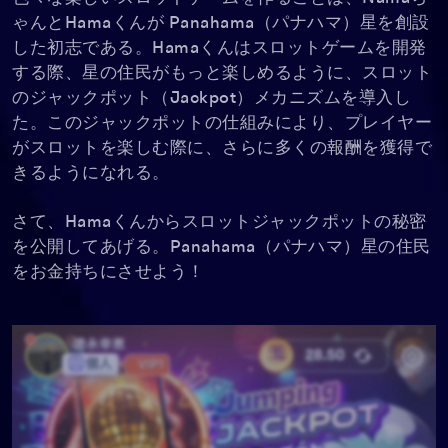
ゃんとHamaくんが Panahama（パナハマ）星を創設
した初志である。Hamaくんはスロットゲームを開発
する際、星の住民がもっと楽しめるように、スロット
のジャックポット（Jackpot）メカニズムを導入し
た。このジャックポットの仕組みにより、プレイヤー
がスロットを楽しむ際に、さらに多くの報酬を獲得で
きるようになれる。
さて、Hamaくんからスロットジャックポットの秘密
を公開してあげる。Panahama（パナハマ）星の住民
をお金持ちにさせよう！