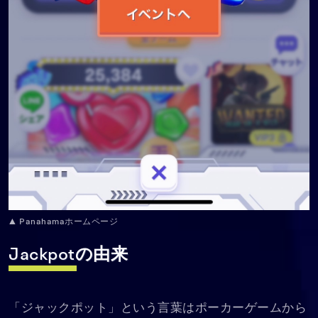
▲ Panahamaホームページ
Jackpotの由来
「ジャックポット」という言葉はポーカーゲームから