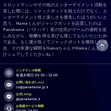
スロットマシンやその他のエンターテイメント活動を
楽しむ際には、ジャックポットを狙うだけでなく、エ
ンターテイメント性と楽しさを優先したほうがいいと
思う。Hamaくんがジャックポットを設置したのは、
Panahama（パナハマ）星の住民がゲームの過程を楽
しみながら、報酬を得る喜びも感じてもらいたいため
である。もし運が良くてジャックポットを獲得した場
合、その幸運な瞬間をNamaちゃんやHamaくんとぜ
ひシェアしてくださいね！
メンテナンス時間
毎週木曜日 09:30～12:00
お問い合わせE-mail
cs@panahama.jp
公式LINE@
@panahama
お客様サービス時間
09:00-24:00